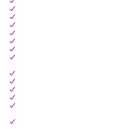
Online recorded lessons
Opponents and self-scout
Learning how to read advanced stats
Video scouting software and techniques
Digital video editing
Player evaluation and stats analysis
Breaking down opponents' systems
Recognize the weakness and strengths of
teams
Offensive and defensive analytics
Creating a game plan
Properly craft a scouting report
On-the-court breakdown
How to present the scout report to the
team
Post-game analysis