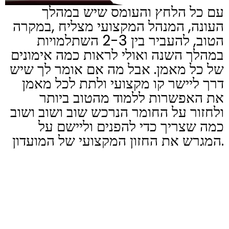
עם כל הלחץ והעומס שיש במהלך
העונה, המנהל המקצועי מצליח ,במקרה
הטוב, להעביר בין 2-3 השתלמויות
במהלך השנה ואולי לראות כמה אימונים
של כל מאמן. אבל מה אם אומר לך שיש
דרך ליישר קו מקצועי ולתת לכל מאמן
את האפשרות ללמוד מהטוב ביותר
ולחזור על החומר הנרכש שוב ושוב ושוב
כמה שצריך כדי להפנים וליישם על
המגרש את החזון המקצועי של המועדון.
המאמן דניאל גוט איש סקאוט מהמובילים שיש באירופה שעבד
עם המאמנים והמועדונים הגדולים ביותר, בעל חברת "סקאוטינג"
משלו, בעל קורס ללימוד סקאוט מהטובים שיש, מפתח שיטת
ההתקפה הייחודית (
Crush The Board
) הבין מניסיונו שהיום
בעידן הטכנולוגי ניתן ורצוי להקל על המנהלים המקצועיים ולעזור
להם להעביר את הידע בצורה יעילה יותר.