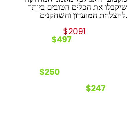
שיקבלו את הכלים הטובים ביותר
להצלחת המועדון והשחקנים.
אז איך התמחור עובד?
$2091
עלות החבילה
$497
מבצע קיץ 2022
לכל מאמן.
50 מנהלים מקצועיים ראשונים שירכשו
את החבילות למאמני המחלקה שלהם
יקבלו במחיר חד פעמי וגישה לקורסים
בלבד, זאת
$250
לכל החיים בעלות של
אומרת שחברת Scout2Win משתתפת
תרומה למחלקות כדי
$247
בעלות
שהמאמנים יקבלו את הטוב ביותר.
כל מנהל מקצועי יחליט מה עלות
ההשתתפות של כל מאמן במחלקה.
בכדורסל המודרני הקצבי והמשתנה צריך
לחשוב מחוץ לקופסה ולחפש את